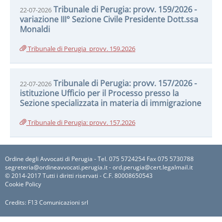
Tribunale di Perugia: provv. 159/2026 -
22-07-2026
variazione III° Sezione Civile Presidente Dott.ssa
Monaldi
Tribunale di Perugia_provv. 159.2026
Tribunale di Perugia: provv. 157/2026 -
22-07-2026
istituzione Ufficio per il Processo presso la
Sezione specializzata in materia di immigrazione
Tribunale di Perugia: provv. 157.2026
Ordine degli Avvocati di Perugia - Tel. 075 5724254 Fax 075 5730788
segreteria@ordineavvocati.perugia.it - ord.perugia@cert.legalmail.it
© 2014-2017 Tutti i diritti riservati - C.F. 80008650543
Cookie Policy
Credits:
F13 Comunicazioni srl