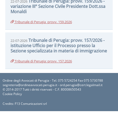
Tribunale di Perugia: provv. 159/2026 -
22-07-2026
variazione III° Sezione Civile Presidente Dott.ssa
Monaldi
Tribunale di Perugia_provv. 159.2026
Tribunale di Perugia: provv. 157/2026 -
22-07-2026
istituzione Ufficio per il Processo presso la
Sezione specializzata in materia di immigrazione
Tribunale di Perugia: provv. 157.2026
Ordine degli Avvocati di Perugia - Tel. 075 5724254 Fax 075 5730788
segreteria@ordineavvocati.perugia.it - ord.perugia@cert.legalmail.it
© 2014-2017 Tutti i diritti riservati - C.F. 80008650543
Cookie Policy
Credits:
F13 Comunicazioni srl