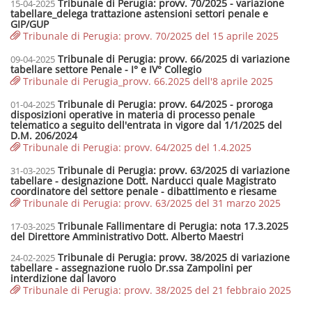
Tribunale di Perugia: provv. 70/2025 - variazione
15-04-2025
tabellare_delega trattazione astensioni settori penale e
GIP/GUP
Tribunale di Perugia: provv. 70/2025 del 15 aprile 2025
Tribunale di Perugia: provv. 66/2025 di variazione
09-04-2025
tabellare settore Penale - I° e IV° Collegio
Tribunale di Perugia_provv. 66.2025 dell'8 aprile 2025
Tribunale di Perugia: provv. 64/2025 - proroga
01-04-2025
disposizioni operative in materia di processo penale
telematico a seguito dell'entrata in vigore dal 1/1/2025 del
D.M. 206/2024
Tribunale di Perugia: provv. 64/2025 del 1.4.2025
Tribunale di Perugia: provv. 63/2025 di variazione
31-03-2025
tabellare - designazione Dott. Narducci quale Magistrato
coordinatore del settore penale - dibattimento e riesame
Tribunale di Perugia: provv. 63/2025 del 31 marzo 2025
Tribunale Fallimentare di Perugia: nota 17.3.2025
17-03-2025
del Direttore Amministrativo Dott. Alberto Maestri
Tribunale di Perugia: provv. 38/2025 di variazione
24-02-2025
tabellare - assegnazione ruolo Dr.ssa Zampolini per
interdizione dal lavoro
Tribunale di Perugia: provv. 38/2025 del 21 febbraio 2025