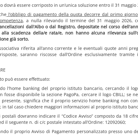
o dovrà essere corriposto in un’unica soluzione entro il 31 maggio
 che
l’obbligo di pagamento della quota decorre dal primo giorno
competenza
, a nulla rilevando il termine del 31 maggio 2026, 
ancellazioni dall'Albo o dal Registro, depositate nel corso dell'an
 alla scadenza della/e rata/e, non hanno alcuna rilevanza sull’
one già sorto.
sociativa riferita all’anno corrente e le eventuali quote anni pre
risposte, saranno riscosse dall’Ordine esclusivamente tramite 
ARE
o può essere effettuato:
ando l'home banking del proprio istituto bancario, cercando il lo
 fosse disponibile la sezione PagoPa, cercare il logo CBILL; se n
 presente, significa che il proprio servizio home banking non con
in tal caso chiedere maggiori informazioni al proprio istituto banc
ti postali dovranno indicare il “Codice Avviso” composto da 18 cifre
 ed il seguente n. di c/c postale intestato all’Ordine: 12092060;
ando il proprio Avviso di Pagamento personalizzato presso uno de