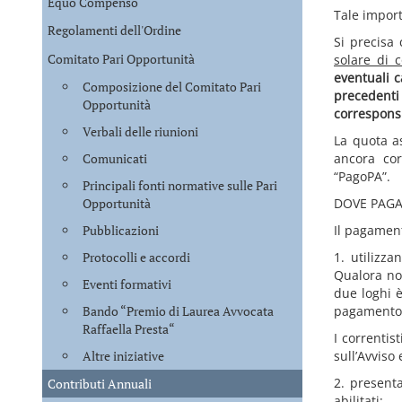
Equo Compenso
Tale import
Regolamenti dell'Ordine
Si precisa
Comitato Pari Opportunità
solare di 
eventuali c
Composizione del Comitato Pari
precedenti
Opportunità
corresponsi
Verbali delle riunioni
La quota as
ancora cor
Comunicati
“PagoPA”.
Principali fonti normative sulle Pari
DOVE PAG
Opportunità
Il pagament
Pubblicazioni
1. utilizz
Protocolli e accordi
Qualora non
Eventi formativi
due loghi è
pagamento; 
Bando “Premio di Laurea Avvocata
Raffaella Presta“
I correntis
sull’Avviso
Altre iniziative
2. present
Contributi Annuali
abilitati: