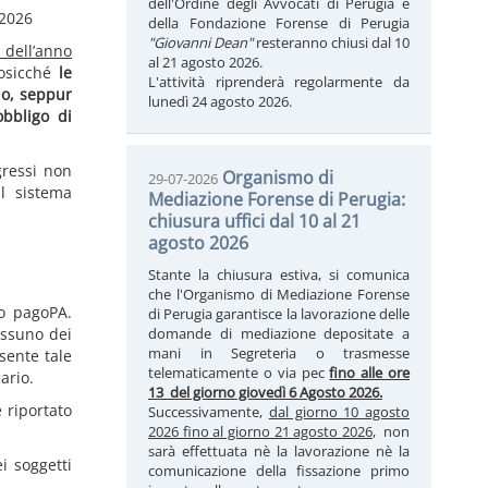
dell'Ordine degli Avvocati di Perugia e
 2026
della Fondazione Forense di Perugia
"Giovanni Dean"
resteranno chiusi dal 10
 dell’anno
al 21 agosto 2026.
cosicché
le
L'attività riprenderà regolarmente da
no, seppur
lunedì 24 agosto 2026.
obbligo di
gressi non
Organismo di
29-07-2026
il sistema
Mediazione Forense di Perugia:
chiusura uffici dal 10 al 21
agosto 2026
Stante la chiusura estiva, si comunica
che l'Organismo di Mediazione Forense
go pagoPA.
di Perugia garantisce la lavorazione delle
essuno dei
domande di mediazione depositate a
mani in Segreteria o trasmesse
sente tale
telematicamente o via pec
fino alle ore
ario.
13 del giorno giovedì 6 Agosto 2026.
 riportato
Successivamente,
dal giorno 10 agosto
2026 fino al giorno 21 agosto 2026
, non
sarà effettuata nè la lavorazione nè la
i soggetti
comunicazione della fissazione primo