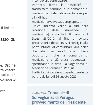
incontro alla controparte.
Pertanto, ferma la possibilità di
trasmettere comunque la domanda di
mediazione o telematicamente o via pec
all'indirizzo
mediazione@avvocatiperugiapec.it
(unico indirizzo valido ai fini della
l link del
recezione delle domande di
mediazione), visto l’art. 8, comma 2
D.Lgs. 28/2010, al fine di evitare
ESSO GLI
prescrizioni e decadenze, si consiglia alla
parte istante di comunicare alla parte
chiamata nei modi che riterrà
opportuni, che la domanda di
mediazione è già stata trasmessa -
specificando la data - all’Organismo di
 è:
Ordine
Mediazione Forense di Perugia.
ovrà essere
L'attività riprenderà regolarmente a
osto di 18
partire da lunedì 24 agosto 2026.
a composto
ento.
Tribunale di
22-07-2026
Sorveglianza di Perugia:
provvedimento del Presidente