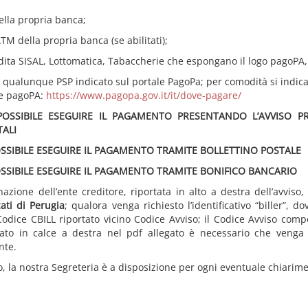
ella propria banca;
ATM della propria banca (se abilitati);
dita SISAL, Lottomatica, Tabaccherie che espongano il logo pagoPA,
 qualunque PSP indicato sul portale PagoPa; per comodità si indica i
ale pagoPA:
https://www.pagopa.gov.it/it/dove-pagare/
OSSIBILE ESEGUIRE IL PAGAMENTO PRESENTANDO L’AVVISO PR
TALI
OSSIBILE ESEGUIRE IL PAGAMENTO TRAMITE BOLLETTINO POSTALE
OSSIBILE ESEGUIRE IL PAGAMENTO TRAMITE BONIFICO BANCARIO
zione dell’ente creditore, riportata in alto a destra dell’avviso,
ati di Perugia
; qualora venga richiesto l’identificativo “biller”, d
 Codice CBILL riportato vicino Codice Avviso; il Codice Avviso comp
rtato in calce a destra nel pdf allegato è necessario che veng
nte.
o, la nostra Segreteria è a disposizione per ogni eventuale chiarim