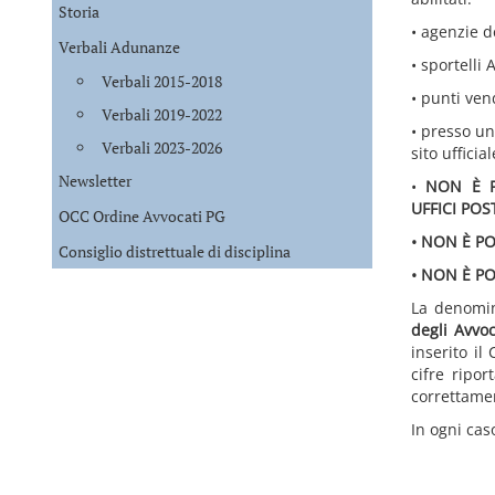
Storia
• agenzie d
Verbali Adunanze
• sportelli 
Verbali 2015-2018
• punti ven
Verbali 2019-2022
• presso un
Verbali 2023-2026
sito uffici
Newsletter
•
NON È P
UFFICI POS
OCC Ordine Avvocati PG
• NON È P
Consiglio distrettuale di disciplina
• NON È P
La denomina
degli Avvoc
inserito il
cifre ripo
correttame
In ogni cas