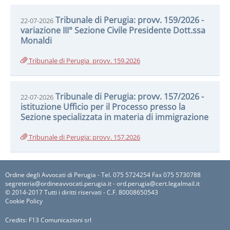
Tribunale di Perugia: provv. 159/2026 -
22-07-2026
variazione III° Sezione Civile Presidente Dott.ssa
Monaldi
Tribunale di Perugia_provv. 159.2026
Tribunale di Perugia: provv. 157/2026 -
22-07-2026
istituzione Ufficio per il Processo presso la
Sezione specializzata in materia di immigrazione
Tribunale di Perugia: provv. 157.2026
Ordine degli Avvocati di Perugia - Tel. 075 5724254 Fax 075 5730788
segreteria@ordineavvocati.perugia.it - ord.perugia@cert.legalmail.it
© 2014-2017 Tutti i diritti riservati - C.F. 80008650543
Cookie Policy
Credits:
F13 Comunicazioni srl