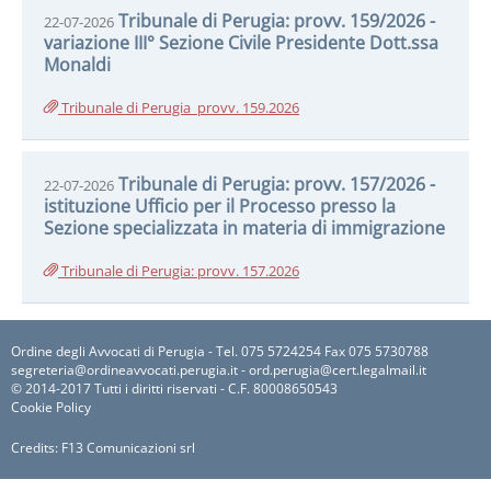
Tribunale di Perugia: provv. 159/2026 -
22-07-2026
variazione III° Sezione Civile Presidente Dott.ssa
Monaldi
Tribunale di Perugia_provv. 159.2026
Tribunale di Perugia: provv. 157/2026 -
22-07-2026
istituzione Ufficio per il Processo presso la
Sezione specializzata in materia di immigrazione
Tribunale di Perugia: provv. 157.2026
Ordine degli Avvocati di Perugia - Tel. 075 5724254 Fax 075 5730788
segreteria@ordineavvocati.perugia.it - ord.perugia@cert.legalmail.it
© 2014-2017 Tutti i diritti riservati - C.F. 80008650543
Cookie Policy
Credits:
F13 Comunicazioni srl