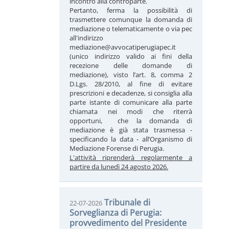
incontro alla controparte.
Pertanto, ferma la possibilità di
trasmettere comunque la domanda di
mediazione o telematicamente o via pec
all'indirizzo
mediazione@avvocatiperugiapec.it
(unico indirizzo valido ai fini della
recezione delle domande di
mediazione), visto l’art. 8, comma 2
D.Lgs. 28/2010, al fine di evitare
prescrizioni e decadenze, si consiglia alla
parte istante di comunicare alla parte
chiamata nei modi che riterrà
opportuni, che la domanda di
mediazione è già stata trasmessa -
specificando la data - all’Organismo di
Mediazione Forense di Perugia.
L'attività riprenderà regolarmente a
partire da lunedì 24 agosto 2026.
Tribunale di
22-07-2026
Sorveglianza di Perugia:
provvedimento del Presidente