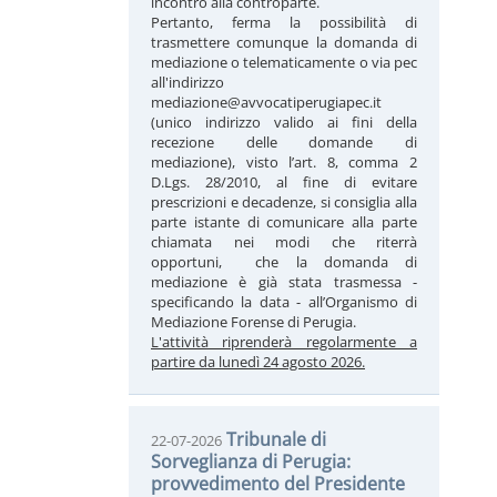
incontro alla controparte.
Pertanto, ferma la possibilità di
trasmettere comunque la domanda di
mediazione o telematicamente o via pec
all'indirizzo
mediazione@avvocatiperugiapec.it
(unico indirizzo valido ai fini della
recezione delle domande di
mediazione), visto l’art. 8, comma 2
D.Lgs. 28/2010, al fine di evitare
prescrizioni e decadenze, si consiglia alla
parte istante di comunicare alla parte
chiamata nei modi che riterrà
opportuni, che la domanda di
mediazione è già stata trasmessa -
specificando la data - all’Organismo di
Mediazione Forense di Perugia.
L'attività riprenderà regolarmente a
partire da lunedì 24 agosto 2026.
Tribunale di
22-07-2026
Sorveglianza di Perugia:
provvedimento del Presidente