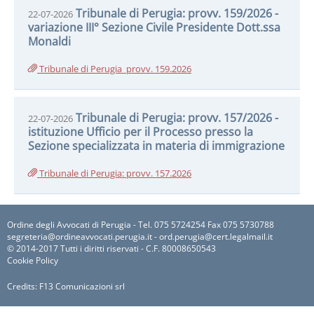
Tribunale di Perugia: provv. 159/2026 -
22-07-2026
variazione III° Sezione Civile Presidente Dott.ssa
Monaldi
Tribunale di Perugia_provv. 159.2026
Tribunale di Perugia: provv. 157/2026 -
22-07-2026
istituzione Ufficio per il Processo presso la
Sezione specializzata in materia di immigrazione
Tribunale di Perugia: provv. 157.2026
Ordine degli Avvocati di Perugia - Tel. 075 5724254 Fax 075 5730788
segreteria@ordineavvocati.perugia.it - ord.perugia@cert.legalmail.it
© 2014-2017 Tutti i diritti riservati - C.F. 80008650543
Cookie Policy
Credits:
F13 Comunicazioni srl