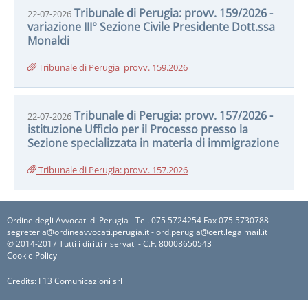
Tribunale di Perugia: provv. 159/2026 -
22-07-2026
variazione III° Sezione Civile Presidente Dott.ssa
Monaldi
Tribunale di Perugia_provv. 159.2026
Tribunale di Perugia: provv. 157/2026 -
22-07-2026
istituzione Ufficio per il Processo presso la
Sezione specializzata in materia di immigrazione
Tribunale di Perugia: provv. 157.2026
Ordine degli Avvocati di Perugia - Tel. 075 5724254 Fax 075 5730788
segreteria@ordineavvocati.perugia.it - ord.perugia@cert.legalmail.it
© 2014-2017 Tutti i diritti riservati - C.F. 80008650543
Cookie Policy
Credits:
F13 Comunicazioni srl