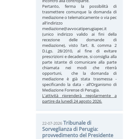
incontro alla controparte.
Pertanto, ferma la possibilità di
trasmettere comunque la domanda di
mediazione o telematicamente o via pec
all'indirizzo
mediazione@avvocatiperugiapec.it
(unico indirizzo valido ai fini della
recezione delle domande di
mediazione), visto l’art. 8, comma 2
D.Lgs. 28/2010, al fine di evitare
prescrizioni e decadenze, si consiglia alla
parte istante di comunicare alla parte
chiamata nei modi che riterrà
opportuni, che la domanda di
mediazione è già stata trasmessa -
specificando la data - all’Organismo di
Mediazione Forense di Perugia.
L'attività riprenderà regolarmente a
partire da lunedì 24 agosto 2026.
Tribunale di
22-07-2026
Sorveglianza di Perugia:
provvedimento del Presidente