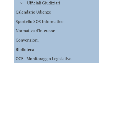
Ufficiali Giudiziari
Calendario Udienze
Sportello SOS Informatico
Normativa d'interesse
Convenzioni
Biblioteca
OCF - Monitoraggio Legislativo