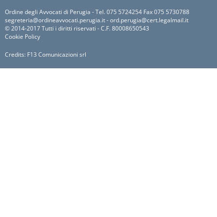
Ordine degli Avvocati di Perugia - Tel. 075 5724254 Fax 075 5730788
segreteria@ordineavvocati.perugia.it - ord.perugia@cert.legalmail.it
© 2014-2017 Tutti i diritti riservati - C.F. 80008650543
Cookie Policy
Credits:
F13 Comunicazioni srl