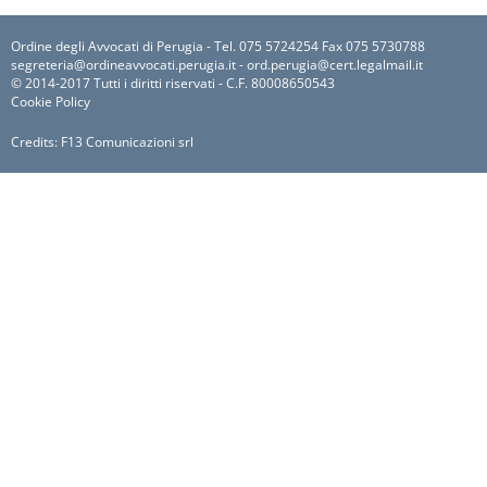
Ordine degli Avvocati di Perugia - Tel. 075 5724254 Fax 075 5730788
segreteria@ordineavvocati.perugia.it - ord.perugia@cert.legalmail.it
© 2014-2017 Tutti i diritti riservati - C.F. 80008650543
Cookie Policy
Credits:
F13 Comunicazioni srl