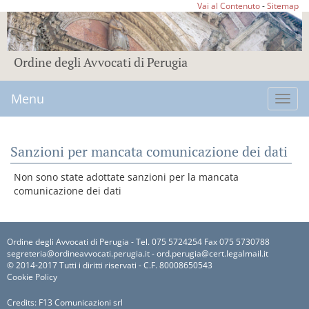
Vai al Contenuto
-
Sitemap
Ordine degli Avvocati di Perugia
Menu
Toggl
navig
Sanzioni per mancata comunicazione dei dati
Non sono state adottate sanzioni per la mancata
comunicazione dei dati
Ordine degli Avvocati di Perugia - Tel. 075 5724254 Fax 075 5730788
segreteria@ordineavvocati.perugia.it - ord.perugia@cert.legalmail.it
© 2014-2017 Tutti i diritti riservati - C.F. 80008650543
Cookie Policy
Credits:
F13 Comunicazioni srl