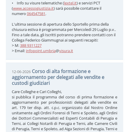
• Info su visure telematiche (
lextel.it
) e servizi PCT
(
www.accessogiustizia.it
) sarà possibile contattare il
numero
064547581
.
L'ultima sessione di apertura dello Sportello prima della
chiusura estiva è programmata per Mercoledì 29 Luglio p.v..
Fino a tale data, gli Iscritti potranno prendere contatti con il
Collega Federico Giammugnai ai seguenti recapiti:
> M:
388 9311227
> Email:
infopoint.umbria
@
visura.it
Corso di alta formazione e
12-06-2026
aggiornamento per delegati alle vendite e
custodi giudiziari
Care Colleghe e Cari Colleghi,
si pubblica il programma del corso di prima formazione e
aggiornamento per professionisti delegati alle vendite ex
art. 179 ter disp. att. c.p.c. organizzato dal Nostro Ordine
unitamente agli Ordini Forensi di Terni e Spoleto, agli Ordini
dei Dottori Commercialisti ed Esperti Contabili di Perugia e
Terni, ai Collegi Notarili di Perugia e Terni, alle Camere Civili
di Perugia, Terni e Spoleto, ad Aiga Sezioni di Perugia, Terni e