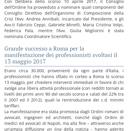
Con Delibera dello scorso 10 aprile 2017, il Consiglio
dell’Ordine ha provveduto a nominare quali componenti del
Consiglio Direttivo dell’Organismo di Composizione della
Crisi l’Avv. Andrea Annibali, incaricato dal Presidente, e gli
Avv.ti Fabrizio Ceppi, Gabriele Minelli, Maria Cristina Volpi,
Federica Pala, mentre l’Avv. Giulia Migliorini è stata
nominata Coordinatore Scientifico.
Grande successo a Roma per la
manifestazione dei professionisti svoltasi il
13 maggio 2017
Erano circa 30.000, provenienti da ogni parte d’Italia, i
professionisti che hanno sfilato in corteo a Roma lo scorso
13 maggio, per chiedere interventi immediati in favore di chi
svolge una libera attività professionale (con redditi tornati ai
livelli dei primi anni ‘80 del secolo scorso e calati del 22% tra
il 2007 ed il 2012), quali la reintroduzione dei c.d. minimi
tariffari.
La manifestazione era stata promossa dagli Ordini romani di
avvocati, ingegneri ed architetti, nonché dagli Ordini di
medici ed avvocati di Napoli, ma alla fine – attraverso anche
un’ampia diffusione
on line
della notizia - hanno aderito